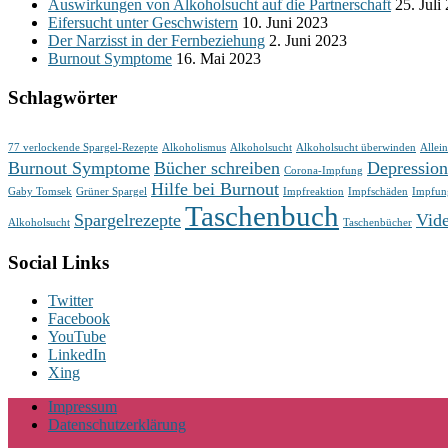
Auswirkungen von Alkoholsucht auf die Partnerschaft
25. Juli
Eifersucht unter Geschwistern
10. Juni 2023
Der Narzisst in der Fernbeziehung
2. Juni 2023
Burnout Symptome
16. Mai 2023
Schlagwörter
77 verlockende Spargel-Rezepte
Alkoholismus
Alkoholsucht
Alkoholsucht überwinden
Allein
Burnout Symptome
Bücher schreiben
Depressio
Corona-Impfung
Hilfe bei Burnout
Gaby Tomsek
Grüner Spargel
Impfreaktion
Impfschäden
Impfung
Taschenbuch
Spargelrezepte
Vid
Alkoholsucht
Taschenbücher
Social Links
Twitter
Facebook
YouTube
LinkedIn
Xing
Impressum
Datenschutzerklärung