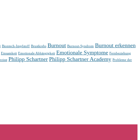
n
Burnout
Burnout erkennen
Biontech-Impfstoff
Brustkrebs
Burnout-Syndrom
Emotionale Symptome
Einsamkeit
Emotionale Abhängigkeit
Fernbeziehung
Philipp Schartner
Philipp Schartner Academy
rzisst
Probleme der