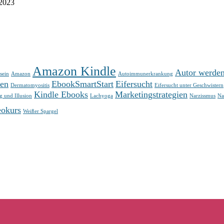
 2023
Amazon Kindle
Autor werde
sein
Amazon
Autoimmunerkrankung
nen
EbookSmartStart
Eifersucht
Dermatomyositis
Eifersucht unter Geschwistern
Kindle Ebooks
Marketingstrategien
 und Illusion
Lachyoga
Narzissmus
Na
eokurs
Weißer Spargel