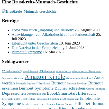
Eine Brustkrebs-Mutmach-Geschichte
Beiträge
Fotos zum Buch „Impfung und Illusion“
23. August 2023
Auswirkungen von Alkoholsucht auf die Partnerschaft
25.
Juli 2023
Eifersucht unter Geschwistern
10. Juni 2023
Der Narzisst in der Fernbeziehung
2. Juni 2023
Burnout Symptome
16. Mai 2023
Schlagwörter
77 verlockende Spargel-Rezepte
Alkoholismus
Alkoholsucht
Alkoholsucht überwinden
Amazon Kindle
Autor
Alleinsein
Amazon
Autoimmunerkrankung
werden
Burnout
Burnout
Biontech-Impfstoff
Brustkrebs
Burnout-Syndrom
erkennen
Burnout Symptome
Bücher schreiben
Corona-Impfung
Depressionen
EbookSmartStart
Eifersucht
Dermatomyositis
Emotionale
Eifersucht unter Geschwistern
Einsamkeit
Emotionale Abhängigkeit
Symptome
Hilfe bei Burnout
Fernbeziehung
Gaby Tomsek
Grüner Spargel
Kindle Ebooks