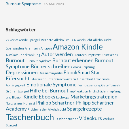
Burnout Symptome
16. MAI 2023
Schlagwörter
77 verlockende Spargel-Rezepte
Alkoholismus
Alkoholsucht
Alkoholsucht
Amazon Kindle
überwinden
Alleinsein
Amazon
Autor werden
Autoimmunerkrankung
Biontech-Impfstoff
Brustkrebs
Burnout
Burnout erkennen
Burnout
Burnout-Syndrom
Symptome
Bücher schreiben
Corona-Impfung
Depressionen
EbookSmartStart
Dermatomyositis
Eifersucht
Eifersucht unter Geschwistern
Einsamkeit
Emotionale
Emotionale Symptome
Abhängigkeit
Fernbeziehung
Gaby Tomsek
Hilfe bei Burnout
Grüner Spargel
Impfreaktion
Impfschäden
Impfung
Kindle Ebooks
Marketingstrategien
und Illusion
Lachyoga
Philipp Schartner
Philipp Schartner
Narzissmus
Narzisst
Academy
Spargelrezepte
Probleme der Alkoholsucht
Taschenbuch
Videokurs
Taschenbücher
Weißer
Spargel