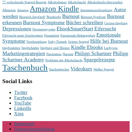
77 verlockende Spargel-Rezepte
Alkoholismus
Alkoholsucht
Alkoholsucht überwinden
Amazon Kindle
Autor
Alleinsein
Amazon
Autoimmunerkrankung
werden
Burnout
Burnout
Biontech-Impfstoff
Brustkrebs
Burnout-Syndrom
erkennen
Burnout Symptome
Bücher schreiben
Corona-Impfung
Depressionen
EbookSmartStart
Eifersucht
Dermatomyositis
Emotionale
Eifersucht unter Geschwistern
Einsamkeit
Emotionale Abhängigkeit
Symptome
Hilfe bei Burnout
Fernbeziehung
Gaby Tomsek
Grüner Spargel
Kindle Ebooks
Impfreaktion
Impfschäden
Impfung und Illusion
Lachyoga
Marketingstrategien
Philipp Schartner
Philipp
Narzissmus
Narzisst
Schartner Academy
Spargelrezepte
Probleme der Alkoholsucht
Taschenbuch
Videokurs
Taschenbücher
Weißer Spargel
Social Links
Twitter
Facebook
YouTube
LinkedIn
Xing
Impressum
Datenschutzerklärung